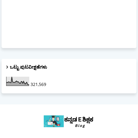
ಒಟ್ಟು ಪುಟವೀಕ್ಷಣೆಗಳು
321,569