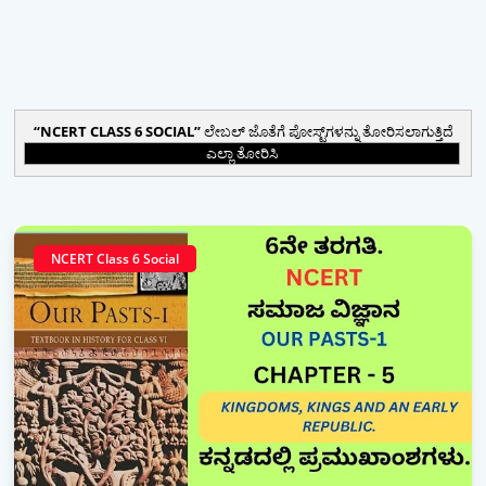
NCERT CLASS 6 SOCIAL
ಲೇಬಲ್ ಜೊತೆಗೆ ಪೋಸ್ಟ್‌ಗಳನ್ನು ತೋರಿಸಲಾಗುತ್ತಿದೆ
ಎಲ್ಲಾ ತೋರಿಸಿ
NCERT Class 6 Social