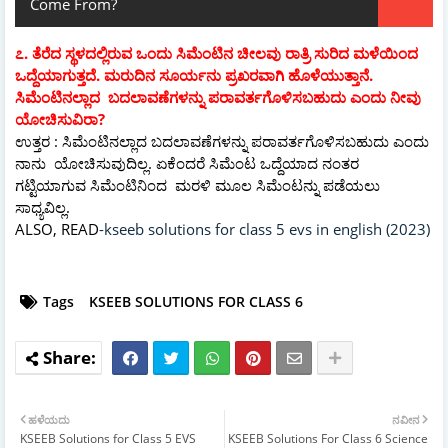
Come From?
೭. ತೆರೆದ ಸ್ಥಳದಲ್ಲಿರುವ ಒಂದು ಸಿಮೆಂಟಿನ ಚೀಲವು ರಾತ್ರಿ ಸುರಿದ ಮಳೆಯಿಂದ
ಒದ್ದೆಯಾಗುತ್ತದೆ. ಮರುದಿನ ಸೂರ್ಯನು ಪ್ರಖರವಾಗಿ ಹೊಳೆಯುತ್ತಾನೆ.
ಸಿಮೆಂಟಿನಲ್ಲಾದ ಬದಲಾವಣೆಗಳನ್ನು ಪರಾವರ್ತಗೊಳಿಸಬಹುದು ಎಂದು ನೀವು
ಯೋಚಿಸುವಿರಾ?
ಉತ್ತರ : ಸಿಮೆಂಟಿನಲ್ಲಾದ ಬದಲಾವಣೆಗಳನ್ನು ಪರಾವರ್ತಗೊಳಿಸಬಹುದು ಎಂದು
ನಾನು ಯೋಚಿಸುವುದಿಲ್ಲ. ಏಕೆಂದರೆ ಸಿಮೆಂಟ ಒದ್ದೆಯಾದ ನಂತರ
ಗಟ್ಟಿಯಾಗುವ ಸಿಮೆಂಟಿನಿಂದ ಮರಳಿ ಮೂಲ ಸಿಮೆಂಟನ್ನು ಪಡೆಯಲು
ಸಾಧ್ಯವಿಲ್ಲ.
ALSO, READ
-kseeb solutions for class 5 evs in english (2023)
Tags
KSEEB SOLUTIONS FOR CLASS 6
ಹಳೆಯದು
ನವೀನ
KSEEB Solutions for Class 5 EVS
KSEEB Solutions For Class 6 Science