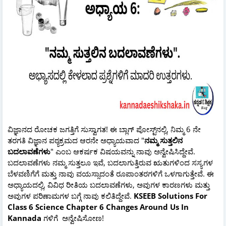
ವಿಜ್ಞಾನದ ರೋಚಕ ಜಗತ್ತಿಗೆ ಸುಸ್ವಾಗತ! ಈ ಬ್ಲಾಗ್ ಪೋಸ್ಟ್‌ನಲ್ಲಿ, ನಿಮ್ಮ 6 ನೇ
ತರಗತಿ ವಿಜ್ಞಾನ ಪಠ್ಯಕ್ರಮದ ಆರನೇ ಅಧ್ಯಾಯವಾದ "
ನಮ್ಮ ಸುತ್ತಲಿನ
ಬದಲಾವಣೆಗಳು
" ಎಂಬ ಆಕರ್ಷಕ ವಿಷಯವನ್ನು ನಾವು ಅನ್ವೇಷಿಸಿದ್ದೇವೆ.
ಬದಲಾವಣೆಗಳು ನಮ್ಮ ಸುತ್ತಲೂ ಇವೆ, ಬದಲಾಗುತ್ತಿರುವ ಋತುಗಳಿಂದ ಸಸ್ಯಗಳ
ಬೆಳವಣಿಗೆಗೆ ಮತ್ತು ನಾವು ವಯಸ್ಸಾದಂತೆ ರೂಪಾಂತರಗಳಿಗೆ ಒಳಗಾಗುತ್ತೇವೆ. ಈ
ಅಧ್ಯಾಯದಲ್ಲಿ, ವಿವಿಧ ರೀತಿಯ ಬದಲಾವಣೆಗಳು, ಅವುಗಳ ಕಾರಣಗಳು ಮತ್ತು
ಅವುಗಳ ಪರಿಣಾಮಗಳ ಬಗ್ಗೆ ನಾವು ಕಲಿತಿದ್ದೇವೆ.
KSEEB Solutions For
Class 6 Science Chapter 6 Changes Around Us In
Kannada
ಗಳಿಗೆ ಅನ್ವೇಷಿಸೋಣ!