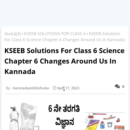
ಮುಖಪುಟ
KSEEB SOLUTIONS FOR CLASS 6
KSEEB Solutions
For Class 6 Science Chapter 6 Changes Around Us In Kannada
KSEEB Solutions For Class 6 Science
Chapter 6 Changes Around Us In
Kannada
0
kannadaeshikshaka
ಜುಲೈ 17, 2023