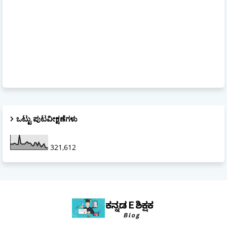
ಒಟ್ಟು ಪುಟವೀಕ್ಷಣೆಗಳು
321,612