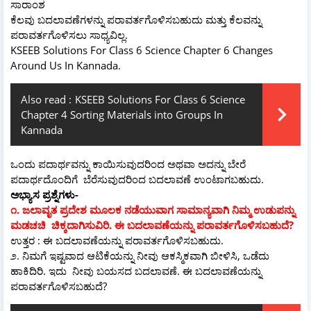
ಸಾರಾಂಶ
ಕೆಲವು ಬದಲಾವಣೆಗಳನ್ನು ಪರಾವರ್ತಗೊಳಿಸಬಹುದು ಮತ್ತು ಕೆಲವನ್ನು
ಪರಾವರ್ತಗೊಳಿಸಲು ಸಾಧ್ಯವಿಲ್ಲ.
KSEEB Solutions For Class 6 Science Chapter 6 Changes
Around Us In Kannada.
Also read :
KSEEB Solutions For Class 6 Science
Chapter 4 Sorting Materials into Groups In
Kannada
ಒಂದು ಪದಾರ್ಥವನ್ನು ಕಾಯಿಸುವುದರಿಂದ ಅಥವಾ ಅದನ್ನು ಬೇರೆ
ಪದಾರ್ಥದೊಂದಿಗೆ ಬೆರೆಸುವುದರಿಂದ ಬದಲಾವಣೆ ಉಂಟಾಗಬಹುದು.
ಅಭ್ಯಾಸ ಪ್ರಶ್ನೆಗಳು-
೧. ಜಲಾವೃತ ಪ್ರದೇಶ ಮೂಲಕ ನಡೆಯುವಾಗ ಸಾಮಾನ್ಯವಾಗಿ ನಿಮ್ಮ ಉಡುಪನ್ನು
ಮಡಚಚಿ ಚಿಕ್ಕದಾಗಿಸುವಿರಿ. ಈ ಬದಲಾವಣೆಯನ್ನು ಪರಾವರ್ತಗೊಳಿಸಬಹುದೆ?
ಉತ್ತರ : ಈ ಬದಲಾವಣೆಯನ್ನು ಪರಾವರ್ತಗೊಳಿಸಬಹುದು.
೨. ನಿಮಗೆ ಇಷ್ಟವಾದ ಆಟಿಕೆಯನ್ನು ನೀವು ಆಕಸ್ಮಿಕವಾಗಿ ಬೀಳಿಸಿ, ಒಡೆದು
ಹಾಕಿದಿರಿ. ಇದು ನೀವು ಬಯಸದ ಬದಲಾವಣೆ. ಈ ಬದಲಾವಣೆಯನ್ನು
ಪರಾವರ್ತಗೊಳಿಸಬಹುದೆ?