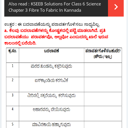
Also read :
KSEEB Solutions For Class 6 Science
Chapter 3 Fibre To Fabric In Kannada
ಉತ್ತರ : ಈ ಬದಲಾವಣೆಯನ್ನು ಪರಾವರ್ತಗೊಳಿಸಲು ಸಾಧ್ಯವಿಲ್ಲ.
೩. ಕೆಲವು ಬದಲಾವಣೆಗಳನ್ನು ಕೋಷ್ಟಕದಲ್ಲಿ ಪಟ್ಟಿ ಮಾಡಲಾಗಿದೆ. ಪ್ರತಿ
ಬದಲಾವಣೆಯು ಪರಾವರ್ತವೊ, ಅಲ್ಲವೋ ಎಂಬುದನ್ನು ಖಾಲಿ ಇರುವ
ಕಾಲಂನಲ್ಲಿ ಬರೆಯಿರಿ.