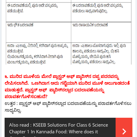
೬. ಮುರಿದ ಮೂಳೆಯ ಮೇಲೆ ಪ್ಲಾಸ್ಟರ್ ಆಫ್ ಪ್ಯಾರಿಸ್‌ನ ದಪ್ಪ ಪದರವನ್ನು
ಲೇಪಿಸಲಾಗಿದೆ. ಒಣಗಿದಾಗ ಅದು ಗಟ್ಟಿಯಾಗಿ ಮುರಿದ ಮೂಳೆ ಅಲುಗಾಡದಂತೆ
ಮಾಡುತ್ತದೆ. ಪ್ಲಾಸ್ಟರ್ ಆಫ್ ಪ್ಯಾರಿಸ್‌ನಲ್ಲಾದ ಬದಲಾವಣೆಯನ್ನು
ಪರಾವರ್ತಗೊಳಿಸಬಹುದೆ?
ಉತ್ತರ : ಪ್ಲಾಸ್ಟರ್ ಆಫ್ ಪ್ಯಾರಿಸ್‌ನಲ್ಲಾದ ಬದಲಾವಣೆಯನ್ನು ಪರಾವರ್ತಗೊಳಿಸಲು
ಸಾಧ್ಯವಿಲ್ಲ.
Also read :
KSEEB Solutions For Class 6 Science
Chapter 1 In Kannada Food: Where does it