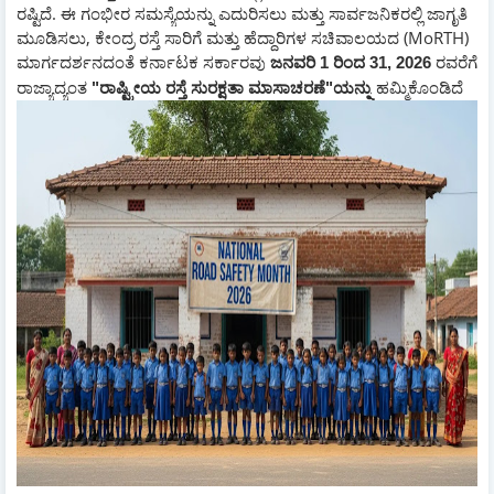
ರಷ್ಟಿದೆ.
ಈ ಗಂಭೀರ ಸಮಸ್ಯೆಯನ್ನು ಎದುರಿಸಲು ಮತ್ತು ಸಾರ್ವಜನಿಕರಲ್ಲಿ ಜಾಗೃತಿ
ಮೂಡಿಸಲು, ಕೇಂದ್ರ ರಸ್ತೆ ಸಾರಿಗೆ ಮತ್ತು ಹೆದ್ದಾರಿಗಳ ಸಚಿವಾಲಯದ (MoRTH)
ಮಾರ್ಗದರ್ಶನದಂತೆ ಕರ್ನಾಟಕ ಸರ್ಕಾರವು
ರವರೆಗೆ
ಜನವರಿ 1 ರಿಂದ 31, 2026
ರಾಜ್ಯಾದ್ಯಂತ
ಹಮ್ಮಿಕೊಂಡಿದೆ
"ರಾಷ್ಟ್ರೀಯ ರಸ್ತೆ ಸುರಕ್ಷತಾ ಮಾಸಾಚರಣೆ"ಯನ್ನು