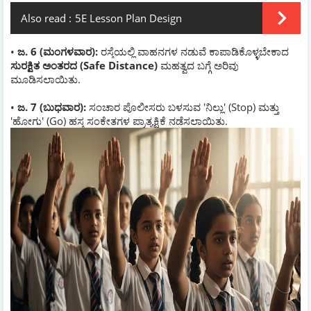
Also read :
5E Lesson Plan Design
•
ಜ. 6 (ಮಂಗಳವಾರ):
ರಸ್ತೆಯಲ್ಲಿ ವಾಹನಗಳ ನಡುವೆ ಕಾಪಾಡಿಕೊಳ್ಳಬೇಕಾದ
ಸುರಕ್ಷಿತ ಅಂತರದ (Safe Distance)
ಮಹತ್ವದ ಬಗ್ಗೆ ಅರಿವು
ಮೂಡಿಸಲಾಯಿತು.
•
ಜ. 7 (ಬುಧವಾರ):
ಸಂಚಾರ ಪೊಲೀಸರು ಬಳಸುವ 'ನಿಲ್ಲು' (Stop) ಮತ್ತು
'ಹೋಗು' (Go) ಹಸ್ತ ಸಂಕೇತಗಳ ಪ್ರಾತ್ಯಕ್ಷಿಕೆ ನಡೆಸಲಾಯಿತು.