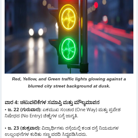
Red, Yellow, and Green traffic lights glowing against a
blurred city street background at dusk.
ವಾರ 4: ಚಟುವಟಿಕೆಗಳ ಸಮಾಪ್ತಿ ಮತ್ತು ಮೌಲ್ಯಮಾಪನ
•
ಜ. 22 (ಗುರುವಾರ):
ಏಕಮುಖ ಸಂಚಾರ (One Way) ಮತ್ತು ಪ್ರವೇಶ
ನಿಷೇಧದ (No Entry) ಚಿಹ್ನೆಗಳ ಬಗ್ಗೆ ಜಾಗೃತಿ.
•
ಜ. 23 (ಶುಕ್ರವಾರ):
ವಿದ್ಯಾರ್ಥಿಗಳು ರಸ್ತೆಯಲ್ಲಿ ಕಂಡ ರಸ್ತೆ ನಿಯಮಗಳ
ಉಲ್ಲಂಘನೆಗಳ ಕುರಿತು ಸಣ್ಣ ವರದಿ ಸಿದ್ಧಪಡಿಸಿದರು.