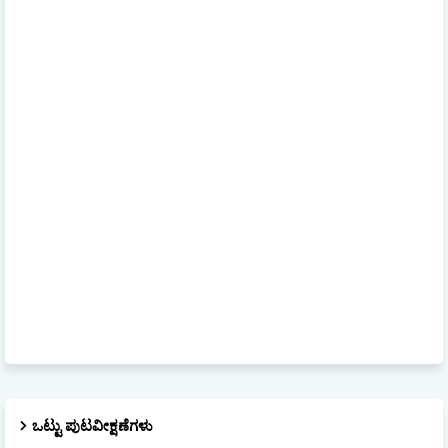
ಒಟ್ಟು ಪುಟವೀಕ್ಷಣೆಗಳು