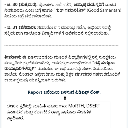
•
ಜ. 30 (ಶುಕ್ರವಾರ):
ಪೋಷಕರ ಸಭೆ ನಡೆಸಿ,
ಅಪ್ರಾಪ್ತ ವಯಸ್ಕರಿಗೆ
ವಾಹನ
ನೀಡಬಾರದು ಎಂಬ ಬಗ್ಗೆ ಹಾಗೂ "ಗುಡ್ ಸಮಾರಿಟನ್" (Good Samaritan)
ನೀತಿಯ ಬಗ್ಗೆ ಚರ್ಚಿಸಲಾಯಿತು.
•
ಜ. 31 (ಶನಿವಾರ):
ಸಮಾರೋಪ ಸಮಾರಂಭ ನಡೆಸಿ, ಅಭಿಯಾನದಲ್ಲಿ
ಸಕ್ರಿಯವಾಗಿ ಪಾಲ್ಗೊಂಡ ವಿದ್ಯಾರ್ಥಿಗಳಿಗೆ ಅಭಿನಂದನೆ ಸಲ್ಲಿಸಲಾಯಿತು.
--------------------------------------------------------------------------------
ತೀರ್ಮಾನ:
ಈ ಮಾಸಾಚರಣೆಯ ಮೂಲಕ ವಿದ್ಯಾರ್ಥಿಗಳಲ್ಲಿ ರಸ್ತೆ ಸುರಕ್ಷತೆಯ
ಸಂಸ್ಕೃತಿಯನ್ನು ಬೆಳೆಸಲಾಗಿದ್ದು, ಅವರನ್ನು ಜವಾಬ್ದಾರಿಯುತ
"ರಸ್ತೆ ಸುರಕ್ಷತಾ
ರಾಯಭಾರಿಗಳನ್ನಾಗಿ"
ರೂಪಿಸಲು ಈ ಅಭಿಯಾನವು ಸಹಕಾರಿಯಾಯಿತು.
ಶಾಲೆಯ ನೋಡಲ್ ಅಧಿಕಾರಿಗಳು ಮತ್ತು ಶಿಕ್ಷಕ ವರ್ಗದವರ ಸಹಕಾರದೊಂದಿಗೆ
ಕಾರ್ಯಕ್ರಮವು ಯಶಸ್ವಿಯಾಗಿ ಜರುಗಿತು.
Report ಬರೆಯಲು ಬಳಸುವ ಪಿಡಿಎಫ್ ಲಿಂಕ್.
⇧
ಲೇಖನ ಕ್ರೆಡಿಟ್ಸ್:
ಮಾಹಿತಿ ಮೂಲಗಳು: MoRTH, DSERT
ಕರ್ನಾಟಕ ಮತ್ತು ಕರ್ನಾಟಕ ರಾಜ್ಯ ಕಾನೂನು ಸೇವೆಗಳ
ಪ್ರಾಧಿಕಾರ.