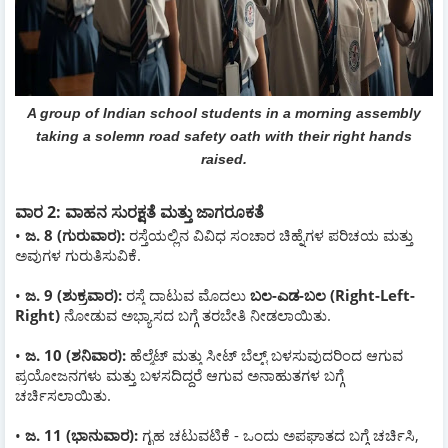
A group of Indian school students in a morning assembly
taking a solemn road safety oath with their right hands
raised.
ವಾರ 2: ವಾಹನ ಸುರಕ್ಷತೆ ಮತ್ತು ಜಾಗರೂಕತೆ
•
ಜ. 8 (ಗುರುವಾರ):
ರಸ್ತೆಯಲ್ಲಿನ ವಿವಿಧ ಸಂಚಾರ ಚಿಹ್ನೆಗಳ ಪರಿಚಯ ಮತ್ತು
ಅವುಗಳ ಗುರುತಿಸುವಿಕೆ.
•
ಜ. 9 (ಶುಕ್ರವಾರ):
ರಸ್ತೆ ದಾಟುವ ಮೊದಲು
ಬಲ-ಎಡ-ಬಲ (Right-Left-
Right)
ನೋಡುವ ಅಭ್ಯಾಸದ ಬಗ್ಗೆ ತರಬೇತಿ ನೀಡಲಾಯಿತು.
•
ಜ. 10 (ಶನಿವಾರ):
ಹೆಲ್ಮೆಟ್ ಮತ್ತು ಸೀಟ್ ಬೆಲ್ಟ್ ಬಳಸುವುದರಿಂದ ಆಗುವ
ಪ್ರಯೋಜನಗಳು ಮತ್ತು ಬಳಸದಿದ್ದರೆ ಆಗುವ ಅನಾಹುತಗಳ ಬಗ್ಗೆ
ಚರ್ಚಿಸಲಾಯಿತು.
•
ಜ. 11 (ಭಾನುವಾರ):
ಗೃಹ ಚಟುವಟಿಕೆ - ಒಂದು ಅಪಘಾತದ ಬಗ್ಗೆ ಚರ್ಚಿಸಿ,