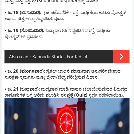
ಮತ್ತು ಸುತ್ತು ರಸ್ತೆಗಳ (Roundabouts) ಬಳಕೆ ಬಗ್ಗೆ ಮಾಹಿತಿ.
•
ಜ. 18 (ಭಾನುವಾರ):
ಗೃಹ ಚಟುವಟಿಕೆ - ರಸ್ತೆ ಸುರಕ್ಷತೆಯ ಕುರಿತು ಪೋಸ್ಟರ್
ಅಥವಾ ಚಿತ್ರಗಳನ್ನು ಸಿದ್ಧಪಡಿಸುವುದು.
•
ಜ. 19 (ಸೋಮವಾರ):
ವಿದ್ಯಾರ್ಥಿಗಳು ಸಿದ್ಧಪಡಿಸಿದ ರಸ್ತೆ ಸುರಕ್ಷತಾ
ಪೋಸ್ಟರ್‌ಗಳ ಪ್ರದರ್ಶನ.
Also read :
Kannada Stories For Kids 4
•
ಜ. 20 (ಮಂಗಳವಾರ):
ಸೈಕಲ್ ಚಾಲನೆ ಮಾಡುವಾಗ ಅನುಸರಿಸಬೇಕಾದ
ಸುರಕ್ಷತಾ ಕ್ರಮಗಳು ಮತ್ತು ಬ್ರೇಕ್/ಬೆಲ್ಟ್ ಪರೀಕ್ಷಿಸುವ ವಿಧಾನ.
•
ಜ. 21 (ಬುಧವಾರ):
ಮದ್ಯಪಾನ ಮಾಡಿ ವಾಹನ ಚಲಾಯಿಸುವುದರ ವಿರುದ್ಧದ
ಕಾನೂನುಗಳ ಬಗ್ಗೆ ಅರಿವು ಮೂಡಿಸಿ
ರಸಪ್ರಶ್ನೆ (Quiz)
ಸ್ಪರ್ಧೆ ನಡೆಸಲಾಯಿತು.