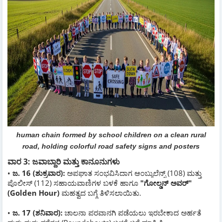
human chain formed by school children on a clean rural
road, holding colorful road safety signs and posters
ವಾರ 3: ಜವಾಬ್ದಾರಿ ಮತ್ತು ಕಾನೂನುಗಳು
•
ಜ. 16 (ಶುಕ್ರವಾರ):
ಅಪಘಾತ ಸಂಭವಿಸಿದಾಗ ಆಂಬ್ಯುಲೆನ್ಸ್ (108) ಮತ್ತು
ಪೊಲೀಸ್ (112) ಸಹಾಯವಾಣಿಗಳ ಬಳಕೆ ಹಾಗೂ
"ಗೋಲ್ಡನ್ ಅವರ್"
(Golden Hour)
ಮಹತ್ವದ ಬಗ್ಗೆ ತಿಳಿಸಲಾಯಿತು.
•
ಜ. 17 (ಶನಿವಾರ):
ಚಾಲನಾ ಪರವಾನಗಿ ಪಡೆಯಲು ಇರಬೇಕಾದ ಅರ್ಹತೆ