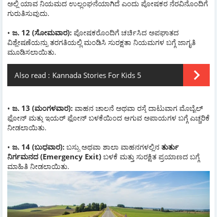
ಅಲ್ಲಿ ಯಾವ ನಿಯಮದ ಉಲ್ಲಂಘನೆಯಾಗಿದೆ ಎಂದು ಪೋಷಕರ ನೆರವಿನೊಂದಿಗೆ
ಗುರುತಿಸುವುದು.
•
ಜ. 12 (ಸೋಮವಾರ):
ಪೋಷಕರೊಂದಿಗೆ ಚರ್ಚಿಸಿದ ಅಪಘಾತದ
ವಿಶ್ಲೇಷಣೆಯನ್ನು ತರಗತಿಯಲ್ಲಿ ಮಂಡಿಸಿ ಸುರಕ್ಷತಾ ನಿಯಮಗಳ ಬಗ್ಗೆ ಜಾಗೃತಿ
ಮೂಡಿಸಲಾಯಿತು.
Also read :
Kannada Stories For Kids 5
•
ಜ. 13 (ಮಂಗಳವಾರ):
ವಾಹನ ಚಾಲನೆ ಅಥವಾ ರಸ್ತೆ ದಾಟುವಾಗ ಮೊಬೈಲ್
ಫೋನ್ ಮತ್ತು ಇಯರ್ ಫೋನ್ ಬಳಕೆಯಿಂದ ಆಗುವ ಅಪಾಯಗಳ ಬಗ್ಗೆ ಎಚ್ಚರಿಕೆ
ನೀಡಲಾಯಿತು.
•
ಜ. 14 (ಬುಧವಾರ):
ಬಸ್ಸು ಅಥವಾ ಶಾಲಾ ವಾಹನಗಳಲ್ಲಿನ
ತುರ್ತು
ನಿರ್ಗಮನದ (Emergency Exit)
ಬಳಕೆ ಮತ್ತು ಸುರಕ್ಷಿತ ಪ್ರಯಾಣದ ಬಗ್ಗೆ
ಮಾಹಿತಿ ನೀಡಲಾಯಿತು.