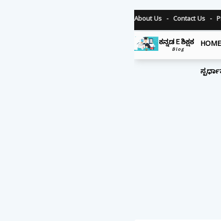
About Us
Contact Us
P
HOM
ಸ್ಪರ್ಧಾ