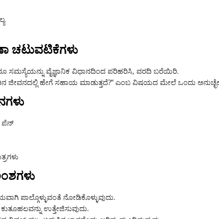
್ಯ
ರಣಾ ಚಟುವಟಿಕೆಗಳು
ಸಮಸ್ಯೆಯನ್ನು ವೈಜ್ಞಾನಿಕ ವಿಧಾನದಿಂದ ಪರಿಹರಿಸಿ, ವರದಿ ಬರೆಯಿರಿ.
ಂದಿನ ಜೀವನದಲ್ಲಿ ಹೇಗೆ ಸಹಾಯ ಮಾಡುತ್ತದೆ?” ಎಂಬ ವಿಷಯದ ಮೇಲೆ ಒಂದು ಅನುಚ್ಛೇ
ಧನಗಳು
 ಪೆನ್
ಾತ್ರಗಳು
ಅಂಶಗಳು
್ರಿಯವಾಗಿ ಪಾಲ್ಗೊಳ್ಳುವಂತೆ ನೋಡಿಕೊಳ್ಳುವುದು.
ಿಯ ಕುತೂಹಲವನ್ನು ಉತ್ತೇಜಿಸುವುದು.