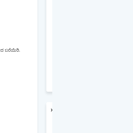
ದ ಬರೆಯಿರಿ.
AD2