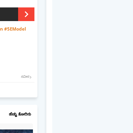
an #5EModel
ನವೀನ
ಹೆಚ್ಚು ತೋರಿಸು