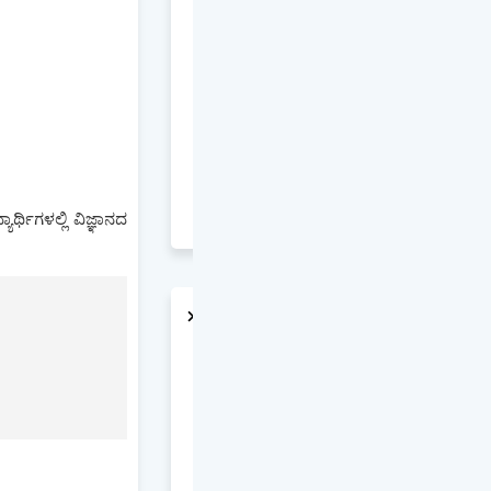
್ಥಿಗಳಲ್ಲಿ ವಿಜ್ಞಾನದ
ADS