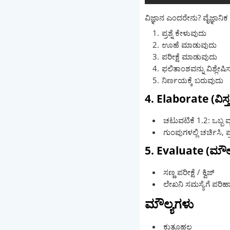
ವಿಜ್ಞಾನ ಎಂದರೇನು? ವೈಜ್ಞಾನ
ಪ್ರಶ್ನೆ ಕೇಳುವುದು
ಊಹೆ ಮಾಡುವುದು
ಪರೀಕ್ಷೆ ಮಾಡುವುದು
ಫಲಿತಾಂಶವನ್ನು ವಿಶ್ಲೇಷಿ
ನಿರ್ಣಯಕ್ಕೆ ಬರುವುದು
4. Elaborate (ವಿಸ್ತ
ಚಟುವಟಿಕೆ 1.2: ಒಬ್ಬ ವ್ಯ
ಗುಂಪುಗಳಲ್ಲಿ ಚರ್ಚಿಸಿ
5. Evaluate (ಮೌ
ಸಣ್ಣ ಪರೀಕ್ಷೆ / ಕ್ವಿಜ್
ಲೇಖನಿ ಸಮಸ್ಯೆಗೆ ಪರಿ
ಮೌಲ್ಯಗಳು
ಕುತೂಹಲ