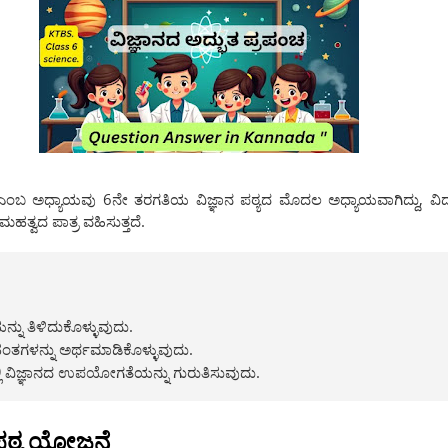
 ಎಂಬ ಅಧ್ಯಾಯವು 6ನೇ ತರಗತಿಯ ವಿಜ್ಞಾನ ಪಠ್ಯದ ಮೊದಲ ಅಧ್ಯಾಯವಾಗಿದ್ದು, ವಿದ್ಯಾರ
ಹತ್ವದ ಪಾತ್ರ ವಹಿಸುತ್ತದೆ.
ನ್ನು ತಿಳಿದುಕೊಳ್ಳುವುದು.
ಹಂತಗಳನ್ನು ಅರ್ಥಮಾಡಿಕೊಳ್ಳುವುದು.
ಿ ವಿಜ್ಞಾನದ ಉಪಯೋಗತೆಯನ್ನು ಗುರುತಿಸುವುದು.
ಪಠ್ಯ ಯೋಜನೆ