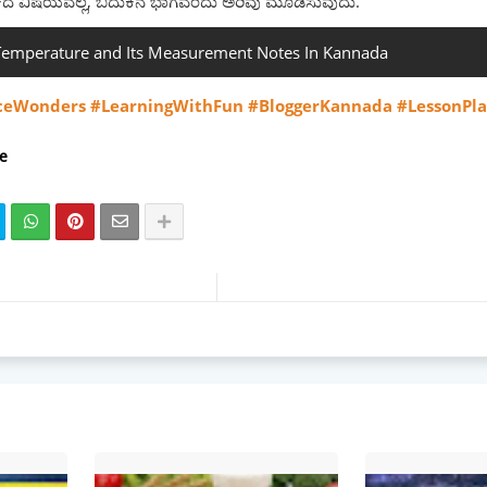
್ತಕದ ವಿಷಯವಲ್ಲ, ಬದುಕಿನ ಭಾಗವೆಂದು ಅರಿವು ಮೂಡಿಸುವುದು.
 Temperature and Its Measurement Notes In Kannada
nceWonders #LearningWithFun #BloggerKannada #LessonPl
ce