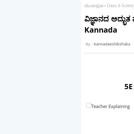
ಮುಖಪುಟ
Class 6 Scien
ವಿಜ್ಞಾನದ ಅದ್ಭುತ
Kannada
kannadaeshikshaka
5E