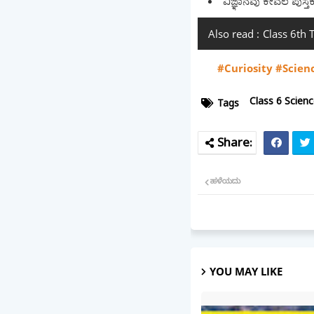
ವಿಜ್ಞಾನವು ಕೇವಲ ಪುಸ
Also read :
Class 6th
#Curiosity #Scie
Class 6 Scien
Tags
ಹಳೆಯದು
YOU MAY LIKE