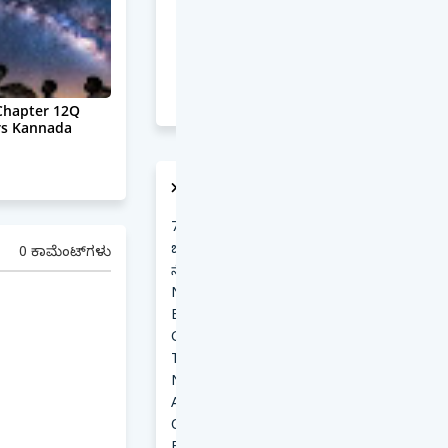
 Chapter 12Q
rs Kannada
RSS
7ನೇ ತರಗತಿ ವಿಜ್ಞಾನ ಅಧ್ಯಾಯ 1: ನಿರಂತರವಾಗಿ
ಬದಲಾಗುತ್ತಿರುವ ವಿಜ್ಞಾನದ ಜಗತ್ತು. | ಸಂಪೂರ್ಣ
0 ಕಾಮೆಂಟ್‌ಗಳು
ನೋಟ್ಸ್, ಪ್ರಶ್ನೋತ್ತರ, MCQs, ಉತ್ತರಗಳು |
NCERT Curiosity Grade 7 Kannada
Beyond Earth Class 6 Science Guide to
Galaxies & Constellations Kannada
Tyajya Neerina Kathe Notes In Kannada
National Road Safety Month 2026: Detail
Activity Report
Class 6th Components of Food and