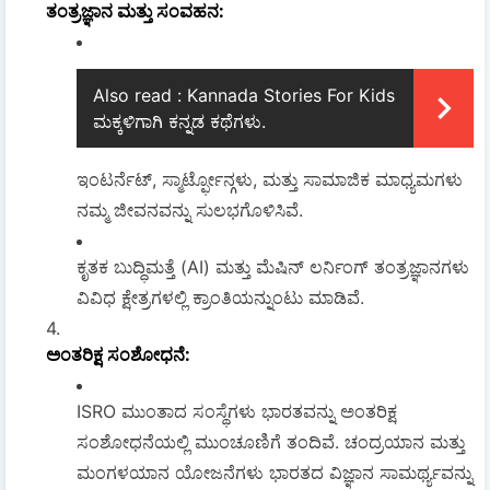
ತಂತ್ರಜ್ಞಾನ ಮತ್ತು ಸಂವಹನ
:
Also read :
Kannada Stories For Kids
ಮಕ್ಕಳಿಗಾಗಿ ಕನ್ನಡ ಕಥೆಗಳು.
ಇಂಟರ್ನೆಟ್, ಸ್ಮಾರ್ಟ್ಫೋನ್ಗಳು, ಮತ್ತು ಸಾಮಾಜಿಕ ಮಾಧ್ಯಮಗಳು
ನಮ್ಮ ಜೀವನವನ್ನು ಸುಲಭಗೊಳಿಸಿವೆ.
ಕೃತಕ ಬುದ್ಧಿಮತ್ತೆ (AI) ಮತ್ತು ಮೆಷಿನ್ ಲರ್ನಿಂಗ್ ತಂತ್ರಜ್ಞಾನಗಳು
ವಿವಿಧ ಕ್ಷೇತ್ರಗಳಲ್ಲಿ ಕ್ರಾಂತಿಯನ್ನುಂಟು ಮಾಡಿವೆ.
ಅಂತರಿಕ್ಷ ಸಂಶೋಧನೆ
:
ISRO ಮುಂತಾದ ಸಂಸ್ಥೆಗಳು ಭಾರತವನ್ನು ಅಂತರಿಕ್ಷ
ಸಂಶೋಧನೆಯಲ್ಲಿ ಮುಂಚೂಣಿಗೆ ತಂದಿವೆ. ಚಂದ್ರಯಾನ ಮತ್ತು
ಮಂಗಳಯಾನ ಯೋಜನೆಗಳು ಭಾರತದ ವಿಜ್ಞಾನ ಸಾಮರ್ಥ್ಯವನ್ನು