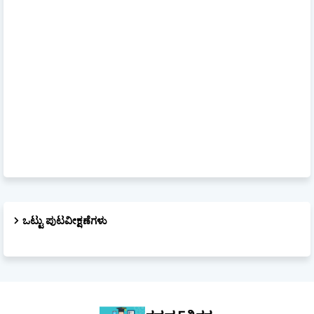
ಒಟ್ಟು ಪುಟವೀಕ್ಷಣೆಗಳು