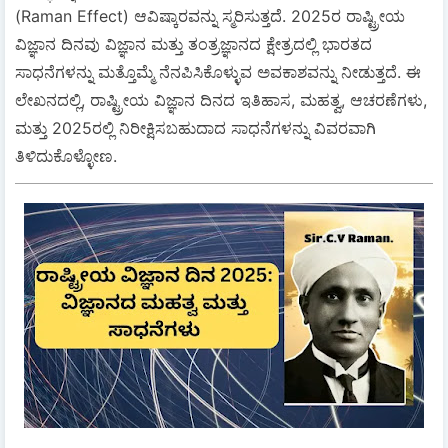
(Raman Effect) ಆವಿಷ್ಕಾರವನ್ನು ಸ್ಮರಿಸುತ್ತದೆ. 2025ರ ರಾಷ್ಟ್ರೀಯ
ವಿಜ್ಞಾನ ದಿನವು ವಿಜ್ಞಾನ ಮತ್ತು ತಂತ್ರಜ್ಞಾನದ ಕ್ಷೇತ್ರದಲ್ಲಿ ಭಾರತದ
ಸಾಧನೆಗಳನ್ನು ಮತ್ತೊಮ್ಮೆ ನೆನಪಿಸಿಕೊಳ್ಳುವ ಅವಕಾಶವನ್ನು ನೀಡುತ್ತದೆ. ಈ
ಲೇಖನದಲ್ಲಿ, ರಾಷ್ಟ್ರೀಯ ವಿಜ್ಞಾನ ದಿನದ ಇತಿಹಾಸ, ಮಹತ್ವ, ಆಚರಣೆಗಳು,
ಮತ್ತು 2025ರಲ್ಲಿ ನಿರೀಕ್ಷಿಸಬಹುದಾದ ಸಾಧನೆಗಳನ್ನು ವಿವರವಾಗಿ
ತಿಳಿದುಕೊಳ್ಳೋಣ.