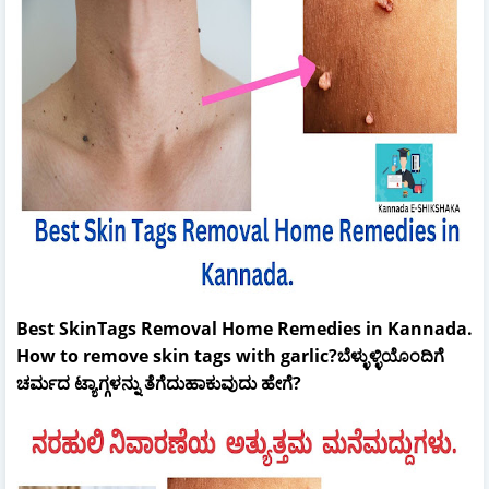
Best SkinTags Removal Home Remedies in Kannada.
How to remove skin tags with garlic?ಬೆಳ್ಳುಳ್ಳಿಯೊಂದಿಗೆ
ಚರ್ಮದ ಟ್ಯಾಗ್ಗಳನ್ನು ತೆಗೆದುಹಾಕುವುದು ಹೇಗೆ?