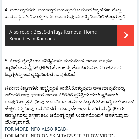
4. ವಯಸ್ಸಾದವರು: ವಯಸ್ಸಾದ ವಯಸ್ಕರಲ್ಲಿ ಚರ್ಮದ ಟ್ಯಾಗ್‌ಗಳು ಹೆಚ್ಚು
ಸಾಮಾನ್ಯವಾಗಿದೆ ಮತ್ತು ಅವರ ಅಪಾಯವು ವಯಸ್ಸಿನೊಂದಿಗೆ ಹೆಚ್ಚಾಗುತ್ತದೆ.
Also read :
Best SkinTags Removal Home
Remedies in Kannada.
5. ಕೆಲವು ವೈದ್ಯಕೀಯ ಪರಿಸ್ಥಿತಿಗಳು: ಮಧುಮೇಹ ಅಥವಾ ಮಾನವ
ಪ್ಯಾಪಿಲೋಮವೈರಸ್ (HPV) ಸೋಂಕನ್ನು ಹೊಂದಿರುವ ಜನರು ಚರ್ಮದ
ಟ್ಯಾಗ್ಗಳನ್ನು ಅಭಿವೃದ್ಧಿಪಡಿಸುವ ಸಾಧ್ಯತೆಯಿದೆ.
ಚರ್ಮದ ಟ್ಯಾಗ್‌ಗಳು ಇದ್ದಕ್ಕಿದ್ದಂತೆ ಕಾಣಿಸಿಕೊಳ್ಳುವುದು ಅಸಾಮಾನ್ಯವೇನಲ್ಲ,
ಏಕೆಂದರೆ ಅವು ಘರ್ಷಣೆ ಅಥವಾ ಕಿರಿಕಿರಿಗೆ ಪ್ರತಿಕ್ರಿಯೆಯಾಗಿ ತ್ವರಿತವಾಗಿ
ರೂಪುಗೊಳ್ಳುತ್ತವೆ. ನೀವು ಹೊಂದಿರುವ ಚರ್ಮದ ಟ್ಯಾಗ್‌ಗಳ ಸಂಖ್ಯೆಯಲ್ಲಿ ಹಠಾತ್
ಹೆಚ್ಚಳವನ್ನು ನೀವು ಗಮನಿಸಿದರೆ, ಯಾವುದೇ ಆಧಾರವಾಗಿರುವ ವೈದ್ಯಕೀಯ
ಪರಿಸ್ಥಿತಿಗಳನ್ನು ತಳ್ಳಿಹಾಕಲು ಆರೋಗ್ಯ ರಕ್ಷಣೆ ನೀಡುಗರೊಂದಿಗೆ ಚರ್ಚಿಸುವುದು
ಯೋಗ್ಯವಾಗಿದೆ.
FOR MORE INFO ALSO READ-
FOR MORE INFO ON SKIN TAGS SEE BELOW VIDEO-