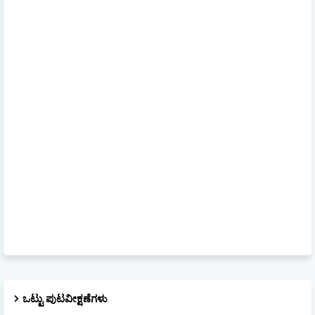
ಒಟ್ಟು ಪುಟವೀಕ್ಷಣೆಗಳು